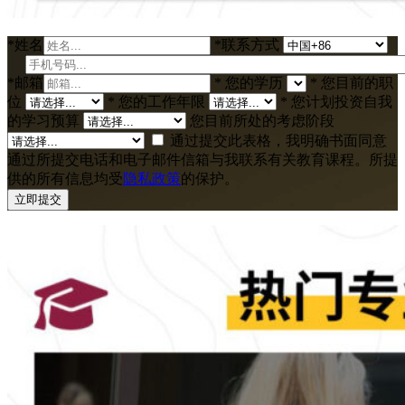
*
姓名
*
联系方式
*
邮箱
*
您的学历
*
您目前的职
位
*
您的工作年限
*
您计划投资自我
的学习预算
您目前所处的考虑阶段
通过提交此表格，我明确书面同意
通过所提交电话和电子邮件信箱与我联系有关教育课程。所提
供的所有信息均受
隐私政策
的保护。
立即提交