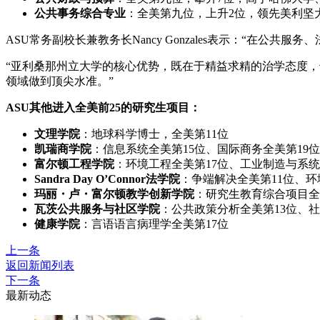
公共事务综合专业
：全美第九位，上升2位，领先美利坚
ASU常务副校长兼教务长Nancy Gonzales表示：“在
“亚利桑那州立大学的核心优势，既在于精益求精的治学态度
领域做到顶尖水准。”
ASU其他进入全美前25的研究生项目：
文理学院
：地球科学博士，全美第11位
凯瑞商学院
：信息系统全美第15位、国际商务全美第19
富尔顿工程学院
：环境工程全美第17位、工业制造与系统
Sandra Day O’Connor法学院
：争端解决全美第11位、环
玛丽・卢・富尔顿教学创新学院
：研究生教育综合项目全美
瓦茨公共服务与社区学院
：公共政策分析全美第13位、社
健康学院
：言语语言病理学全美第17位
上一条
返回新闻列表
下一条
最新动态