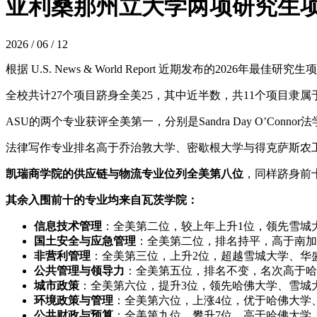
亚利桑那州立大学两项研究生
2026 / 06 / 12
根据 U.S. News & World Report 近期发布的2026年最佳研
全校共计27个项目跻身全美25，其中近半数，共11个项目隶
ASU的两个专业获评全美第一，分别是Sandra Day O’
法律写作专业排名高于乔治敦大学、密歇根大学与得克萨斯农
凯瑞商学院的供应链与物流专业位列全美第八位
，同样跻身前
其余入围前十的专业均来自瓦茨学院：
信息技术管理
：全美第二位，较上年上升1位，领先雪城
国土安全与应急管理
：全美第二位，排名持平，高于南加
非营利管理
：全美第三位，上升2位，超越雪城大学、华
公共管理与领导力
：全美第五位，排名不变，名次高于哈
城市政策
：全美第六位，提升3位，领先哈佛大学、雪城
环境政策与管理
：全美第六位，上涨4位，优于哈佛大学
公共财政与预算
：全美第九位，攀升7位，高于哈佛大学