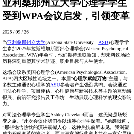
亚利桑那州立大学心理学学生
受到WPA会议启发，引领变革
2025 / 09 / 26
当
亚利桑那州立大学
(Arizona State University，
ASU
)心理学学
生参加2025年拉斯维加斯西部心理学会(Western Psychological
Association, WPA)年会时，他们期待汲取新知，却未料这场经
历将深刻重塑其学术轨迹、职业目标与人生使命。
这场会议系美国心理学会(American Psychological Association,
APA)四大区域性论坛之一。本届“
心理学赋能万物
”主题，与
多数主修通识心理学的
ASU
参会者产生强烈共鸣。会议通过
司法心理学、项目评估、心理健康与新兴技术等主题的互动海
报展、前沿研究报告及工作坊，生动展现心理科学的现实影响
力。
对司法心理学专业学生Ashley Cleveland而言，这无疑是场蜕
变之旅。“此次会议让我们得以浅涉心理学深海。”她感慨道，
“那些饱含热忱的演讲震撼人心，这种热忱前所未见。我渴望
成为积极变革的推动者，而与满室躬行此道者共处一室实属殊