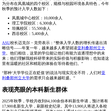
为分布在凤凰城的四个校区，规模与校园环境各具特色，今年
秋季的预计入学人数如下：
凤凰城中心校区：10,000余人
理工学院校区：6,300余人
坦佩校区：55,500余人
西谷校区：5,400余人
ASU
校长迈克尔・克劳表示：“整体入学人数的增长传递出清
晰信号——年复一年，越来越多人希望就读
亚利桑那州立大
学
。他们相信，这里的学位能让他们有能力追逐理想中的未
来；他们理解我校科研带来的实际价值与积极影响；也知道这
里有温暖的社区和精彩的体验在等待着他们。”
“那种‘大学学位正在贬值’的说法与现实完全不符，人们对
亚
利桑那州立大学
的需求只会越来越旺盛。”
表现亮眼的本科新生群体
2025年秋季，学校共收到84,100余份本科新生申请，预计将有
17,900名新生入学，刷新校史纪录。其中13,900人将进入各校