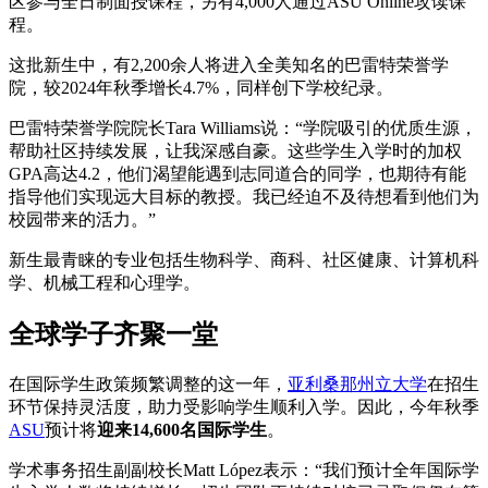
区参与全日制面授课程，另有4,000人通过ASU Online攻读课
程。
这批新生中，有2,200余人将进入全美知名的巴雷特荣誉学
院，较2024年秋季增长4.7%，同样创下学校纪录。
巴雷特荣誉学院院长Tara Williams说：“学院吸引的优质生源，
帮助社区持续发展，让我深感自豪。这些学生入学时的加权
GPA高达4.2，他们渴望能遇到志同道合的同学，也期待有能
指导他们实现远大目标的教授。我已经迫不及待想看到他们为
校园带来的活力。”
新生最青睐的专业包括生物科学、商科、社区健康、计算机科
学、机械工程和心理学。
全球学子齐聚一堂
在国际学生政策频繁调整的这一年，
亚利桑那州立大学
在招生
环节保持灵活度，助力受影响学生顺利入学。因此，今年秋季
ASU
预计将
迎来14,600名国际学生
。
学术事务招生副副校长Matt López表示：“我们预计全年国际学