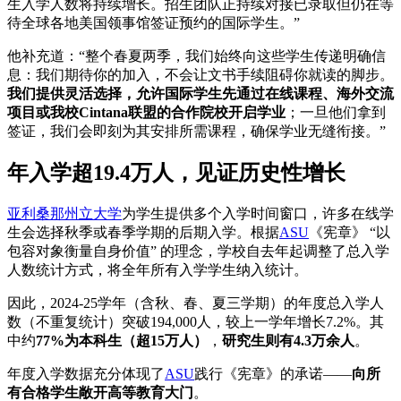
生入学人数将持续增长。招生团队正持续对接已录取但仍在等
待全球各地美国领事馆签证预约的国际学生。”
他补充道：“整个春夏两季，我们始终向这些学生传递明确信
息：我们期待你的加入，不会让文书手续阻碍你就读的脚步。
我们提供灵活选择，允许国际学生先通过在线课程、海外交流
项目或我校Cintana联盟的合作院校开启学业
；一旦他们拿到
签证，我们会即刻为其安排所需课程，确保学业无缝衔接。”
年入学超19.4万人，见证历史性增长
亚利桑那州立大学
为学生提供多个入学时间窗口，许多在线学
生会选择秋季或春季学期的后期入学。根据
ASU
《宪章》 “以
包容对象衡量自身价值” 的理念，学校自去年起调整了总入学
人数统计方式，将全年所有入学学生纳入统计。
因此，2024-25学年（含秋、春、夏三学期）的年度总入学人
数（不重复统计）突破194,000人，较上一学年增长7.2%。其
中约
77%为本科生（超15万人）
，
研究生则有4.3万余人
。
年度入学数据充分体现了
ASU
践行《宪章》的承诺——
向所
有合格学生敞开高等教育大门
。