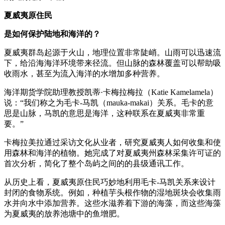
夏威夷原住民
是如何保护陆地和海洋的？
夏威夷群岛起源于火山，地理位置非常陡峭。山雨可以迅速流
下，给沿海海洋环境带来径流。但山脉的森林覆盖可以帮助吸
收雨水，甚至为流入海洋的水增加多种营养。
海洋期货学院助理教授凯蒂·卡梅拉梅拉（Katie Kamelamela）
说：“我们称之为毛卡-马凯（mauka-makai）关系。毛卡的意
思是山脉，马凯的意思是海洋，这种联系在夏威夷非常重
要。”
卡梅拉美拉通过采访文化从业者，研究夏威夷人如何收集和使
用森林和海洋的植物。她完成了对夏威夷州森林采集许可证的
首次分析，简化了整个岛屿之间的的县级通讯工作。
从历史上看，夏威夷原住民巧妙地利用毛卡-马凯关系来设计
封闭的食物系统。例如，种植芋头根作物的湿地斑块会收集雨
水并向水中添加营养。这些水滋养着下游的海藻，而这些海藻
为夏威夷的放养池塘中的鱼增肥。