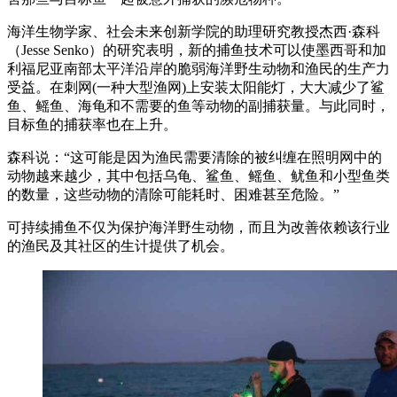
海洋生物学家、社会未来创新学院的助理研究教授杰西·森科
（Jesse Senko）的研究表明，新的捕鱼技术可以使墨西哥和加
利福尼亚南部太平洋沿岸的脆弱海洋野生动物和渔民的生产力
受益。在刺网(一种大型渔网)上安装太阳能灯，大大减少了鲨
鱼、鳐鱼、海龟和不需要的鱼等动物的副捕获量。与此同时，
目标鱼的捕获率也在上升。
森科说：“这可能是因为渔民需要清除的被纠缠在照明网中的
动物越来越少，其中包括乌龟、鲨鱼、鳐鱼、鱿鱼和小型鱼类
的数量，这些动物的清除可能耗时、困难甚至危险。”
可持续捕鱼不仅为保护海洋野生动物，而且为改善依赖该行业
的渔民及其社区的生计提供了机会。