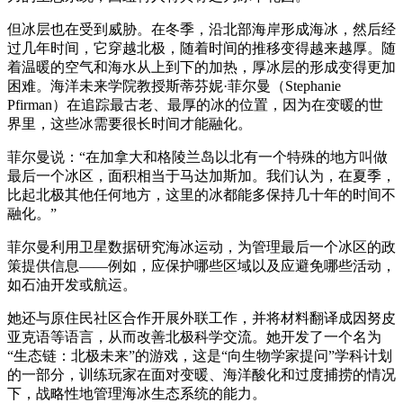
但冰层也在受到威胁。在冬季，沿北部海岸形成海冰，然后经
过几年时间，它穿越北极，随着时间的推移变得越来越厚。随
着温暖的空气和海水从上到下的加热，厚冰层的形成变得更加
困难。海洋未来学院教授斯蒂芬妮·菲尔曼（Stephanie
Pfirman）在追踪最古老、最厚的冰的位置，因为在变暖的世
界里，这些冰需要很长时间才能融化。
菲尔曼说：“在加拿大和格陵兰岛以北有一个特殊的地方叫做
最后一个冰区，面积相当于马达加斯加。我们认为，在夏季，
比起北极其他任何地方，这里的冰都能多保持几十年的时间不
融化。”
菲尔曼利用卫星数据研究海冰运动，为管理最后一个冰区的政
策提供信息——例如，应保护哪些区域以及应避免哪些活动，
如石油开发或航运。
她还与原住民社区合作开展外联工作，并将材料翻译成因努皮
亚克语等语言，从而改善北极科学交流。她开发了一个名为
“生态链：北极未来”的游戏，这是“向生物学家提问”学科计划
的一部分，训练玩家在面对变暖、海洋酸化和过度捕捞的情况
下，战略性地管理海冰生态系统的能力。