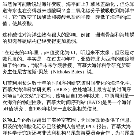
虽然你可能听说过海洋变暖、海平面上升或冰盖融化，但你知
道海水也在变得越来越酸吗？当二氧化碳分子被吸收到海洋中
时，它们改变了碳酸盐和碳酸氢盐的平衡，降低了海洋的pH
值，使其变酸。
这种酸性对海洋生物有很大的影响。例如，珊瑚骨架和海蝴蝶
的贝壳等硬结构已经变得更加脆弱。
“在过去的40年里，pH值变化为0.1。听起来不太像，但它是对
数尺度的。事实是，在过去40年中，亚热带北大西洋的酸度增
加了约40%，”海洋未来学院教授、百慕大海洋科学研究所研
究主任尼古拉斯·贝茨（Nicholas Bates）说。
贝茨利用长达数十年的时间序列研究随时间变化的海洋化学。
百慕大海洋科学研究所（BIOS）位处地球上最古老的时间序
列项目“水文站”所在地，该项目自1954年以来，每两周测量一
次海洋的物理性质。百慕大时间序列站 (BATS)是另一个海洋
pH值研究，自1988年以来一直收集相关信息。
这项工作的数据超出了实验室范围，为国际政策提供了信息。
贝茨的海洋酸化记录已经被列入曾经的IPCC报告。百慕大海
洋科学研究所还与非营利机构马尾藻海委员会合作，为马尾藻