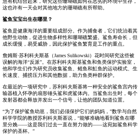
慧有机结合起来，研究这些珊瑚礁如何在恶劣的环境中生存，
这也许有一天会对其他地方的珊瑚礁有所帮助。
鲨鱼宝宝出生在哪里？
鲨鱼是健康海洋的重要组成部分。作为捕食者，它们统治着其
他野生动物，促进生物多样性和珊瑚礁繁盛。鲨鱼寿命长，但
成长缓慢，易受威胁，因此保护鲨鱼繁育是工作的重点。
詹姆斯·苏利科夫斯基（James Sulikowski）花时间研究这些被
误解的海洋“反派”。在苏利科夫斯基鲨鱼和鱼类保护实验室，
他和学生们作为研究员收集鲨鱼、鳐鱼和魟鱼的运动模式、生
长速度、捕捞压力和其他数据，助力鱼类种群保护。
在最近的一项研究中，苏利科夫斯基将一种安全的鲨鱼宫内传
输器植入怀孕的扇形锤头鲨和虎鲨体内。当鲨鱼出生时，每个
发射器都会释放并发出一个信号，让他的团队知道位置。
“为了保护鲨鱼幼崽，我们必须保护它们的妈妈，”数学与自然
科学学院的教授苏利科夫斯基说，“能够准确地看到鲨鱼在哪
里分娩——这是我们过去一直在努力做的——这宛如鲨鱼科学
保护的圣杯。”