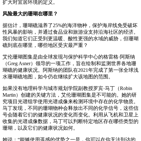
扩大对宜居环境的定义。
风险最大的珊瑚在哪里？
据估计，珊瑚礁滋养了25%的海洋物种，保护海岸线免受破坏
性风暴的影响，并通过食品业和旅游业支持沿海社区的经济。
我们知道它们正受到更温暖、酸性更强的水域的威胁，但珊瑚
礁到底在哪里，哪些地区受灾最严重？
艾伦珊瑚图集是由全球发现与保护科学中心的格雷格·阿斯纳
（Greg Asner）领导的一项工作，旨在绘制和监测世界各地珊
瑚礁的健康状况。阿斯纳的团队在2021年完成了第一张全球浅
水珊瑚礁地图，如今仍在继续扩大该地图的范围。
如果没有地理科学与城市规划学院副教授罗宾·马丁（Robin
Martin）创建的关键方法，艾伦珊瑚图集是不可能的。她的研
究项目光谱组学使用光谱成像来检测环境中存在的化学物质。
马丁发现，不同的珊瑚物种会释放出不同的化学信号，这些信
号会随着它们的健康状况的变化而变化。利用从飞机和卫星上
收集的光谱成像数据，马丁可以判断特定地区存在哪些类型的
珊瑚，以及它们的健康状况如何。
她说：“能够使用遥感的优势之一是，你可以在你无法到达的