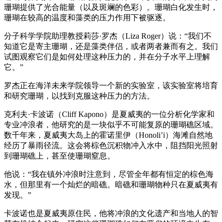
珊瑚提供了光合能量（以及斑斓的色彩）。珊瑚白化发生时，
珊瑚在较高的温度和藻类的压力作用下被驱逐。
分子科学学院助理教授莉莎·罗杰（Liza Roger）说：“我们不
知道它是寄主珊瑚，还是藻类伴侣，或者两者兼而有之。我们
试图观察它们是如何处理这种压力的，并在分子水平上理解
它。”
罗杰正在海洋未来学院领导一个新的实验室，该实验室将培育
和研究珊瑚，以找到克服这种压力的方法。
克利夫·卡波诺（Cliff Kapono）是夏威夷的一位分析化学家和
专业冲浪者，他研究的是一块似乎不可能复原的珊瑚礁区域。
数千年来，夏威夷大岛上的霍诺里伊（Honoli’i）海滩自然地
经历了暴雨径流。这会将棕色沉积物冲入水中，阻挡阳光照射
到珊瑚礁上，甚至使珊瑚窒息。
他说：“我在镇外冲浪时注意到，尽管全年都有恒定的棕色海
水，但那里有一个灿烂的暗礁。暗礁和珊瑚物种只在夏威夷有
发现。”
卡波诺也是夏威夷原住民，他将冲浪的文化遗产和当地人的智