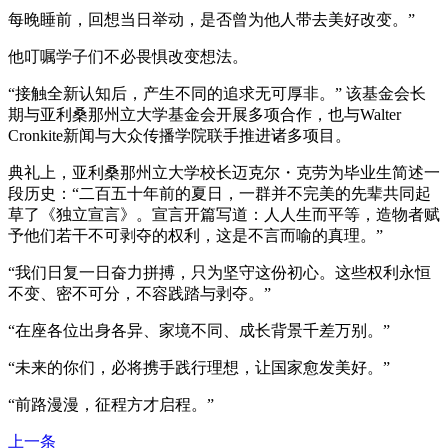
每晚睡前，回想当日举动，是否曾为他人带去美好改变。”
他叮嘱学子们不必畏惧改变想法。
“接触全新认知后，产生不同的追求无可厚非。” 该基金会长
期与亚利桑那州立大学基金会开展多项合作，也与Walter
Cronkite新闻与大众传播学院联手推进诸多项目。
典礼上，亚利桑那州立大学校长迈克尔・克劳为毕业生简述一
段历史：“二百五十年前的夏日，一群并不完美的先辈共同起
草了《独立宣言》。宣言开篇写道：人人生而平等，造物者赋
予他们若干不可剥夺的权利，这是不言而喻的真理。”
“我们日复一日奋力拼搏，只为坚守这份初心。这些权利永恒
不变、密不可分，不容践踏与剥夺。”
“在座各位出身各异、家境不同、成长背景千差万别。”
“未来的你们，必将携手践行理想，让国家愈发美好。”
“前路漫漫，征程方才启程。”
上一条