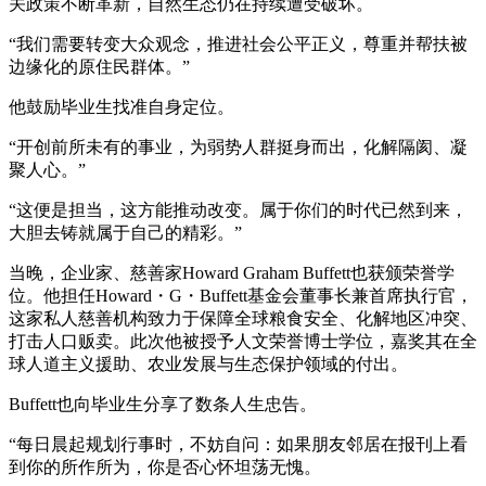
关政策不断革新，自然生态仍在持续遭受破坏。
“我们需要转变大众观念，推进社会公平正义，尊重并帮扶被
边缘化的原住民群体。”
他鼓励毕业生找准自身定位。
“开创前所未有的事业，为弱势人群挺身而出，化解隔阂、凝
聚人心。”
“这便是担当，这方能推动改变。属于你们的时代已然到来，
大胆去铸就属于自己的精彩。”
当晚，企业家、慈善家Howard Graham Buffett也获颁荣誉学
位。他担任Howard・G・Buffett基金会董事长兼首席执行官，
这家私人慈善机构致力于保障全球粮食安全、化解地区冲突、
打击人口贩卖。此次他被授予人文荣誉博士学位，嘉奖其在全
球人道主义援助、农业发展与生态保护领域的付出。
Buffett也向毕业生分享了数条人生忠告。
“每日晨起规划行事时，不妨自问：如果朋友邻居在报刊上看
到你的所作所为，你是否心怀坦荡无愧。