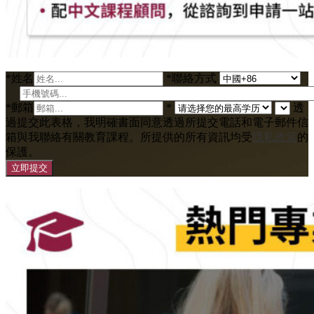
*
姓名
*
聯絡方式
*
郵箱
*
透
過提交此表格，我明確書面同意透過所提交電話和電子郵件信
箱與我聯絡有關教育課程。所提供的所有資訊均受
隱私政策
的
保護。
立即提交