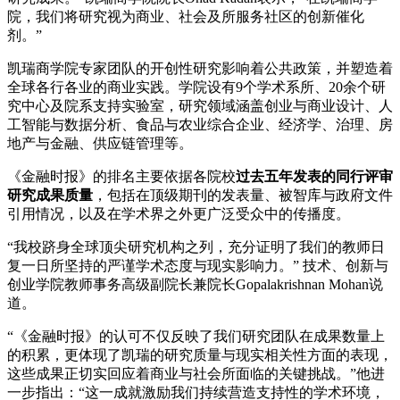
院，我们将研究视为商业、社会及所服务社区的创新催化
剂。”
凯瑞商学院专家团队的开创性研究影响着公共政策，并塑造着
全球各行各业的商业实践。学院设有9个学术系所、20余个研
究中心及院系支持实验室，研究领域涵盖创业与商业设计、人
工智能与数据分析、食品与农业综合企业、经济学、治理、房
地产与金融、供应链管理等。
《金融时报》的排名主要依据各院校
过去五年发表的同行评审
研究成果质量
，包括在顶级期刊的发表量、被智库与政府文件
引用情况，以及在学术界之外更广泛受众中的传播度。
“我校跻身全球顶尖研究机构之列，充分证明了我们的教师日
复一日所坚持的严谨学术态度与现实影响力。” 技术、创新与
创业学院教师事务高级副院长兼院长Gopalakrishnan Mohan说
道。
“《金融时报》的认可不仅反映了我们研究团队在成果数量上
的积累，更体现了凯瑞的研究质量与现实相关性方面的表现，
这些成果正切实回应着商业与社会所面临的关键挑战。”他进
一步指出：“这一成就激励我们持续营造支持性的学术环境，