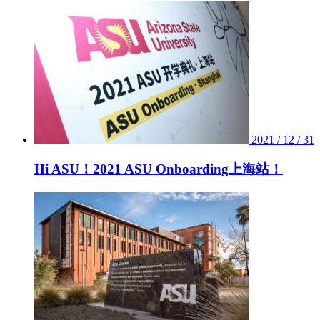
2021 / 12 / 31
Hi ASU！2021 ASU Onboarding上海站！