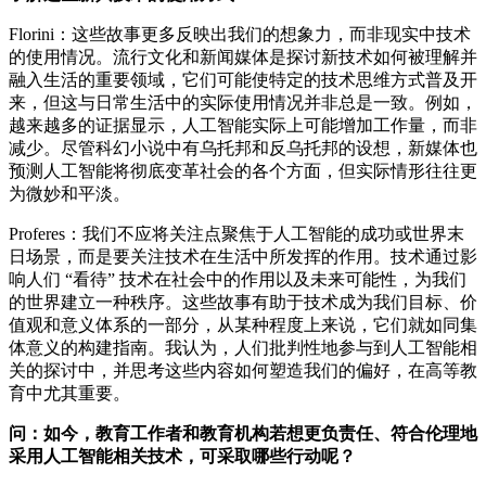
Florini：这些故事更多反映出我们的想象力，而非现实中技术
的使用情况。流行文化和新闻媒体是探讨新技术如何被理解并
融入生活的重要领域，它们可能使特定的技术思维方式普及开
来，但这与日常生活中的实际使用情况并非总是一致。例如，
越来越多的证据显示，人工智能实际上可能增加工作量，而非
减少。尽管科幻小说中有乌托邦和反乌托邦的设想，新媒体也
预测人工智能将彻底变革社会的各个方面，但实际情形往往更
为微妙和平淡。
Proferes：我们不应将关注点聚焦于人工智能的成功或世界末
日场景，而是要关注技术在生活中所发挥的作用。技术通过影
响人们 “看待” 技术在社会中的作用以及未来可能性，为我们
的世界建立一种秩序。这些故事有助于技术成为我们目标、价
值观和意义体系的一部分，从某种程度上来说，它们就如同集
体意义的构建指南。我认为，人们批判性地参与到人工智能相
关的探讨中，并思考这些内容如何塑造我们的偏好，在高等教
育中尤其重要。
问：如今，教育工作者和教育机构若想更负责任、符合伦理地
采用人工智能相关技术，可采取哪些行动呢？