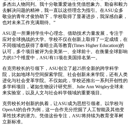
多杰出人物同列。我十分敬重爱迪生凭借想象力、勤奋和毅力
去解决问题的精神，我一直以这些理念为指引。在ASU众多
敬业的青年才俊协助下，学校取得了显著进步，我深感自豪，
也对未来工作充满期待。”
ASU是一所秉持学生中心理念、借助技术力量发展，专注于
应对全球挑战的大学。学校不仅在创新上取得了一定成绩，在
不同领域也获得了泰晤士高等教育(Times Higher Education)的
认可，多个项目被评为全美第一、全球前十。在衡量全球影响
力的17个维度中，ASU有11项在美国排名第一。
在克劳校长的引领下，ASU创立了超25所全新的跨学科学
院，比如地球与空间探索学院、社会创新未来学院，还有人类
进化与社会变革学院。不仅如此，学校还推出一系列开创性的
多学科项目，诸如生物设计研究所、Julie Ann Wrigley全球未
来实验室，以及人文与社会科学领域的重要项目。
克劳校长对创新的执着，让ASU成为思想引领者。以学校与
OpenAI的合作为例，这一合作充分挖掘了人工智能及其他变
革性技术的潜力。凭借这份专注，ASU将持续为教育变革树
立新标准。