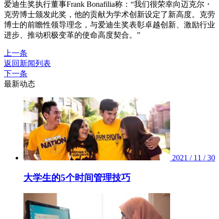
爱迪生奖执行董事Frank Bonafilia称：“我们很荣幸向迈克尔・
克劳博士颁发此奖，他的贡献为学术创新设定了新高度。克劳
博士的前瞻性领导理念，与爱迪生奖表彰卓越创新、激励行业
进步、推动积极变革的使命高度契合。”
上一条
返回新闻列表
下一条
最新动态
2021 / 11 / 30
大学生的5个时间管理技巧