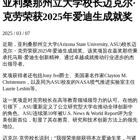
亚利桑那州立大学校长迈克尔·
克劳荣获2025年爱迪生成就奖
2025 / 03 / 07
近期，亚利桑那州立大学(Arizona State University, ASU)校长迈
克尔・克劳荣获2025年爱迪生成就奖。该奖项旨在嘉奖那些秉
承托马斯·爱迪生创新精神、通过卓越成就推动行业进步的杰
出领导者。
奖项获得者还包括Jony Ive爵士、美国著名作家Clayton M.
Christensen，以及同为ASU校友的NASA喷气推进实验室主任
Laurie Leshin等。
这一奖项是对克劳校长在高等教育领域领导力的认可。在他的
引领下，ASU重新定义了公立研究型大学在推动全球创新中
的角色。ASU连续第10年被U.S. News & World Report评为全
美创新首位，彰显了其在教育、研究和技术创新方法上的领先
地位。
迈克尔·克劳校长说到：“我很荣幸能获得本次爱迪生奖，与诸