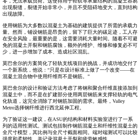
零，无法承载负荷。这使得用于轻轨等承重结构的混凝土容易
出现裂缝，裂缝开始非常小，并且不受阻碍地变大，直到结构
出现故障。
使用钢筋为大多数以混凝土为基础的建筑提供了所需的承载力
量。然而，铺设钢筋是昂贵的，留下了巨大的碳足迹，工人存
在安全风险，最重要的是，这需要消耗大量时间。随着不可避
免的混凝土开裂和钢筋腐蚀，额外的维护、维修和修复必不可
少，进一步增加了成本、造成社区混乱。
莫巴舍尔的方案简化了轻轨支线项目的挑战，并成功地交付了
一个新系统，他说：“只是在设计标准上做了一个改变——在
混凝土混合物中使用纤维而不是钢筋。”
莫巴舍尔的设计和验证方法考虑了将钢和聚合纤维直接添加到
混凝土中，而不是在扩建部分使用两层钢筋来支撑轻轨的电气
化轨道，这完全消除了对钢筋加固的需求。最终，Valley
Metro选择钢纤维进行西北延伸工程。
为了验证这一建议，在ASU的结构和材料实验室进行了一系
列的适用性测试。测试包括制作钢筋混凝土和纤维性混凝土的
全尺寸模型，其比例与全尺寸截面相同。端对端测试可以比较
强度和柔韧性，并记录混凝土开裂和疲劳敏感性。