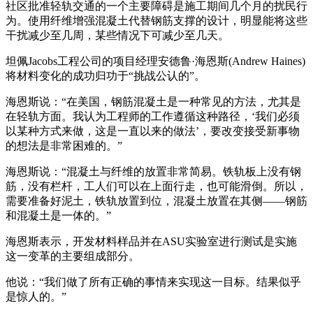
社区批准轻轨交通的一个主要障碍是施工期间几个月的扰民行
为。使用纤维增强混凝土代替钢筋支撑的设计，明显能将这些
干扰减少至几周，某些情况下可减少至几天。
坦佩Jacobs工程公司的项目经理安德鲁·海恩斯(Andrew Haines)
将材料变化的成功归功于“挑战公认的”。
海恩斯说：“在美国，钢筋混凝土是一种常见的方法，尤其是
在轻轨方面。我认为工程师的工作遵循这种路径，‘我们必须
以某种方式来做，这是一直以来的做法’，要改变接受新事物
的想法是非常困难的。”
海恩斯说：“混凝土与纤维的放置非常简易。铁轨板上没有钢
筋，没有栏杆，工人们可以在上面行走，也可能滑倒。所以，
需要准备好泥土，铁轨放置到位，混凝土放置在其侧——钢筋
和混凝土是一体的。”
海恩斯表示，开发材料样品并在ASU实验室进行测试是实施
这一变革的主要组成部分。
他说：“我们做了所有正确的事情来实现这一目标。结果似乎
是惊人的。”