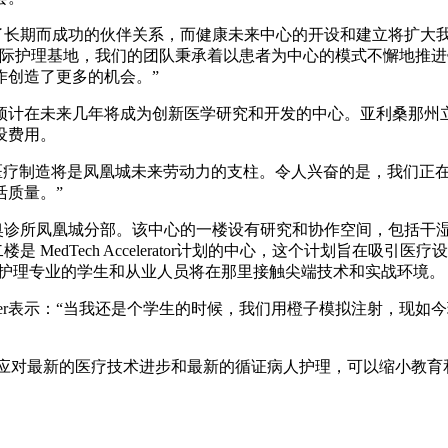
长期而成功的伙伴关系，而健康未来中心的开设和建立将扩大我们的未
为亚利桑那州的国际护理基地，我们的团队秉承着以患者为中心的模式不
作创造了更多的机会。”
预计在未来几年将成为创新医学研究和开发的中心。亚利桑那州
设费用。
新和先进的医疗制造将是凤凰城未来劳动力的支柱。令人兴奋的是，我
活质量。”
接着梅奥诊所凤凰城分部。该中心的一楼设有研究和协作空间，包括
 MedTech Accelerator计划的中心，这个计划旨在吸
 护理专业的学生和从业人员将在那里接触尖端技术和实战环境。
Karshmer表示：“当我还是个学生的时候，我们用橙子模拟注射
能够积极应对最新的医疗技术进步和最新的循证病人护理，可以缩小教