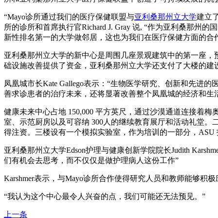
“Mayo诊所通过我们的医疗保健联盟与
亚利桑那州立大学
建立了
所的诊所和首席执行官Richard J. Gray 说, “作
新性排名第一的大学做邻居，这也为我们在医疗保健方面的合
亚利桑那州立大学的新中心是周围几座景观建筑中的第一座，
础设施改善提供了资金，亚利桑那州立大学还支付了大楼的建
凤凰城市长Kate Gallego表示：“生物医学研究、创
善求诊患者的治疗未来，还将显著改善整个凤凰城的经济和生
健康未来中心占地 150,000 平方英尺，通过沙漠通道连
室、示范厨房以及可容纳 300人的继续教育展厅和活动礼堂。二楼是
得注资。三楼设有一个模拟实验室，作为培训的一部分，ASU
亚利桑那州立大学Edson护理与健康创新学院院长Judith 
们有机会去思考，而不仅仅是做护理病人这份工作”
Karshmer表示，与Mayo诊所合作使得研究人员和教师
“我认为这个中心最令人兴奋的点，我们可能还无法预见。”
上一条