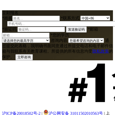
立刻报名
*
姓名
*
联系方式
*
验证码
*
邮箱
发送验证码
*
您的学历
咨询内容
通
过提交此表格，我明确书面同意通过所提交电话和电子邮件信
箱与我联系有关教育课程。所提供的所有信息均受
隐私政策
的
保护。
立即咨询
沪ICP备20018502号-2
|
沪公网安备 31011502010563号
| 上