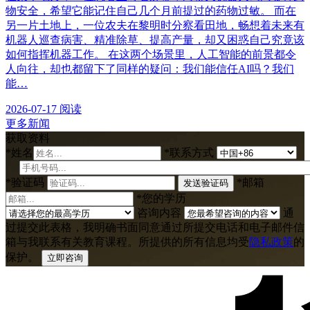
物安全，希望它能记住自己几个月前提过的药物过敏。 而在
另一片土地上，一位农夫在黎明时分察看田地，畅想着未来有
机器人巡查病害、精准除草、提高产量，却又困惑自己究竟该
如何指挥机器工作。 在这两个场景里，人工智能的前景都令
人向往，却也都留下了同样的疑问：我们能信任AI吗？我们
能…
2026-07-17
阅读
更多新闻
获取资料
*
姓名
*
联系方式
*
验证码
*
邮箱
发送验证码
*
您的学历
咨询内容
通
过提交此表格，我明确书面同意通过所提交电话和电子邮件信
箱与我联系有关教育课程。所提供的所有信息均受
隐私政策
的
保护。
立即咨询