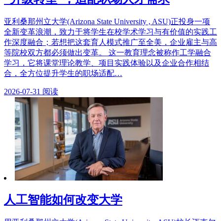
亚利桑那州立大学(Arizona State University , ASU)正投身一项
全新变革浪潮，致力于将学生在校学术学习与有价值的实践工
作深度融合；若想把这套育人模式推广至全美，企业雇主与高
等院校双方都必须做出变革。 这一教育理念被称作工学融合
学习，它将课堂理论教学、项目实践体验以及企业合作相结
合，全方位提升学生的职场适配…
2026-07-31
阅读
人工智能如何改变大学