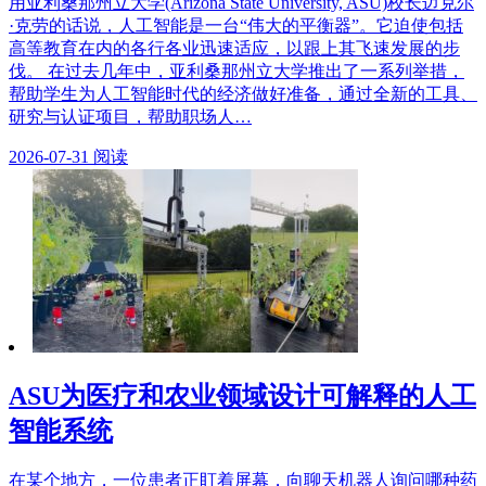
用亚利桑那州立大学(Arizona State University, ASU)校长迈克尔
·克劳的话说，人工智能是一台“伟大的平衡器”。它迫使包括
高等教育在内的各行各业迅速适应，以跟上其飞速发展的步
伐。 在过去几年中，亚利桑那州立大学推出了一系列举措，
帮助学生为人工智能时代的经济做好准备，通过全新的工具、
研究与认证项目，帮助职场人…
2026-07-31
阅读
ASU为医疗和农业领域设计可解释的人工
智能系统
在某个地方，一位患者正盯着屏幕，向聊天机器人询问哪种药