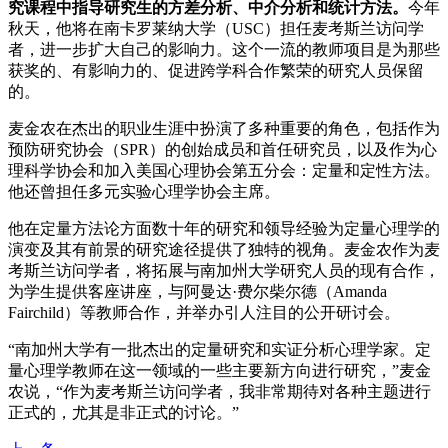
究课程中指导研究生的方差分析、中介分析和统计方法。
今年
秋天，他将在南卡罗莱纳大学（USC）担任麦考斯兰访问学
者，进一步扩大自己的影响力。这个一流的教师项目是为那些
获奖的、有影响力的、促进跨学科合作繁荣的研究人员保留
的。
麦金农在杰出的职业生涯中扮演了多种重要的角色，包括作为
预防研究协会（SPR）的创始成员和首任研究员，以及作为心
理科学协会和加入美国心理协会第五分会：定量和定性方法。
他还曾担任多元实验心理学协会主席。
他在定量方法论方面数十年的研究和领导经验为定量心理学的
演变及其有前景的研究途径提供了独特的视角。麦金农作为麦
考斯兰访问学者，将拓展与南加州大学研究人员的现有合作，
为学生提供客座讲座，与阿曼达·费尔柴尔德（Amanda
Fairchild）等教师合作，并举办引人注目的公开研讨会。
“南加州大学有一批杰出的定量研究和实证分析心理学家。定
量心理学教师在这一领域的一些主要新方向进行研究，”麦金
农说，“作为麦考斯兰访问学者，我非常期待对各种主题进行
正式的，尤其是非正式的讨论。”