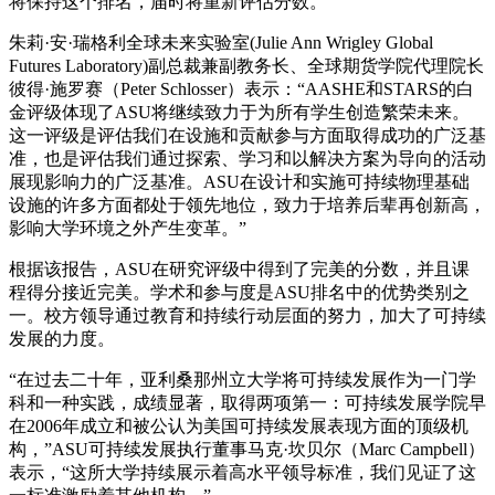
将保持这个排名，届时将重新评估分数。
朱莉·安·瑞格利全球未来实验室(Julie Ann Wrigley Global
Futures Laboratory)副总裁兼副教务长、全球期货学院代理院长
彼得·施罗赛（Peter Schlosser）表示：“AASHE和STARS的白
金评级体现了ASU将继续致力于为所有学生创造繁荣未来。
这一评级是评估我们在设施和贡献参与方面取得成功的广泛基
准，也是评估我们通过探索、学习和以解决方案为导向的活动
展现影响力的广泛基准。ASU在设计和实施可持续物理基础
设施的许多方面都处于领先地位，致力于培养后辈再创新高，
影响大学环境之外产生变革。”
根据该报告，ASU在研究评级中得到了完美的分数，并且课
程得分接近完美。学术和参与度是ASU排名中的优势类别之
一。校方领导通过教育和持续行动层面的努力，加大了可持续
发展的力度。
“在过去二十年，亚利桑那州立大学将可持续发展作为一门学
科和一种实践，成绩显著，取得两项第一：可持续发展学院早
在2006年成立和被公认为美国可持续发展表现方面的顶级机
构，”ASU可持续发展执行董事马克·坎贝尔（Marc Campbell）
表示，“这所大学持续展示着高水平领导标准，我们见证了这