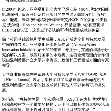
一标准激励着其他机构。”
自2004年以来，亚利桑那州立大学已经安装了90个现场太阳能
电池阵列，最近开始从盐河项目的中央线太阳能发电厂接收可
再生能源。朱莉·安·瑞格利全球未来实验室所在的罗伯和美拉
尼·沃尔顿（Rob and Melani Walton）行星健康中心有望获得
LEED白金认证，这是全球公认的可持续发展成就的象征。
除了校园基础设施和学生成果，ASU还成为全州可持续发展
空间的领导者。亚利桑那州水创新倡议（Arizona Water
Innovation Initiative）始于2022年末，专注于可实施的和基于研
究的解决方案，以应对国家的水危机。这项全州范围的合作倡
议由亚利桑那州立大学的水资源、政策和工程领域方面的专家
领导。
大学商业服务部副总裁兼大学可持续发展运营官尼科尔·洛玛
（Nichol Luoma）表示，学校采取了深思熟虑而全面的方法，
使亚利桑那州立大学的社区成员和其他人可以参与可持续发
展。
洛玛说：“可持续性是一个宏观问题，ASU正在为其他大型组
织和高校树立一个重要的榜样，证明可以将其作为大规模活动
的优先事项。这不仅可以做到，而且可以成功实现。”