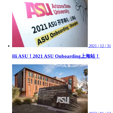
2021 / 12 / 31
Hi ASU！2021 ASU Onboarding上海站！